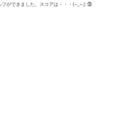
ルフができました。スコアは・・・(~_~;) ⓽