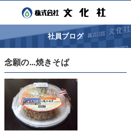
社員ブログ
念願の…焼きそば