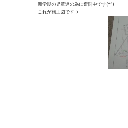
新学期の児童達の為に奮闘中です(^^)
これが施工図です→