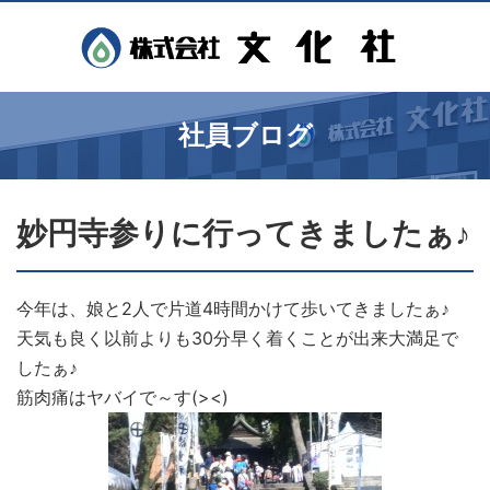
社員ブログ
妙円寺参りに行ってきましたぁ♪
今年は、娘と2人で片道4時間かけて歩いてきましたぁ♪
天気も良く以前よりも30分早く着くことが出来大満足で
したぁ♪
筋肉痛はヤバイで～す(><)