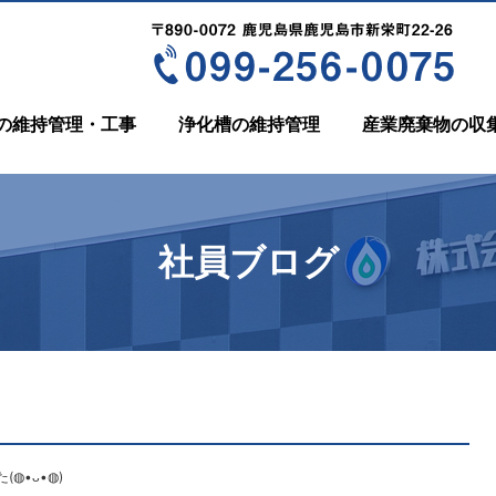
の維持管理・工事
浄化槽の維持管理
産業廃棄物の収
社員ブログ
ᴗ⁠•⁠◍⁠)