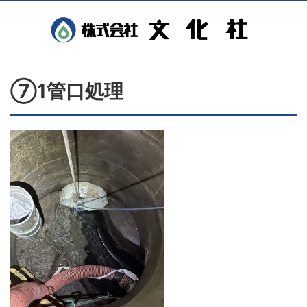
⑦1管口処理